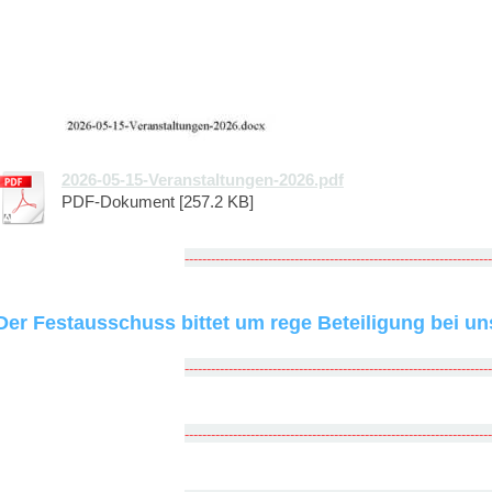
2026-05-15-Veranstaltungen-2026.pdf
PDF-Dokument [257.2 KB]
---------------------------------------------------------------------
Der Festausschuss bittet um rege Beteiligung bei un
---------------------------------------------------------------------
---------------------------------------------------------------------